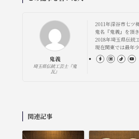
2011年深谷市七
鬼名『鬼義』を頂
2018年埼玉県伝統
現在関東では最年
鬼義
埼玉県伝統工芸士『鬼
瓦』
関連記事