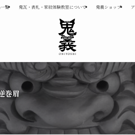
品一覧
鬼瓦・表札・家紋体験教室について
鬼義ショップ
ア
 逆巻眉