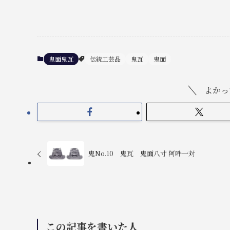
鬼面鬼瓦
伝統工芸品
鬼瓦
鬼面
よかっ
鬼No.10 鬼瓦 鬼面八寸 阿吽一対
この記事を書いた人