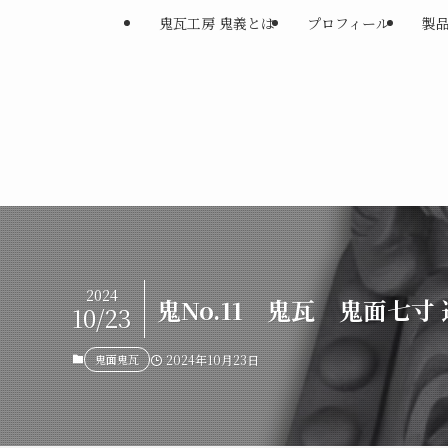
鬼瓦工房 鬼義とは
プロフィール
製
2024
鬼No.11 鬼瓦 鬼面七寸
10/23
鬼面鬼瓦
2024年10月23日