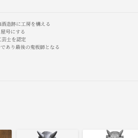
ツ梅酒造跡に工房を構える
き屋号にする
工芸士を認定
少であり最後の鬼板師となる