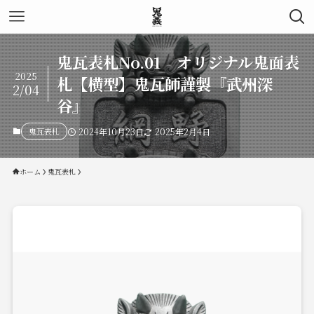
鬼瓦表札No.01 オリジナル鬼面表
2025
札【横型】鬼瓦師謹製『武州深
2/04
谷』
鬼瓦表札
2024年10月23日
2025年2月4日
ホーム
鬼瓦表札