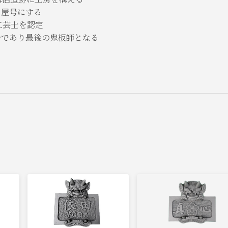
き屋号にする
工芸士を認定
少であり最後の鬼板師となる