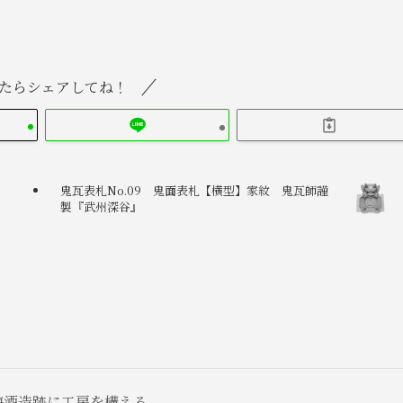
たらシェアしてね！
鬼瓦表札No.09 鬼面表札【横型】家紋 鬼瓦師謹
】
製『武州深谷』
ツ梅酒造跡に工房を構える