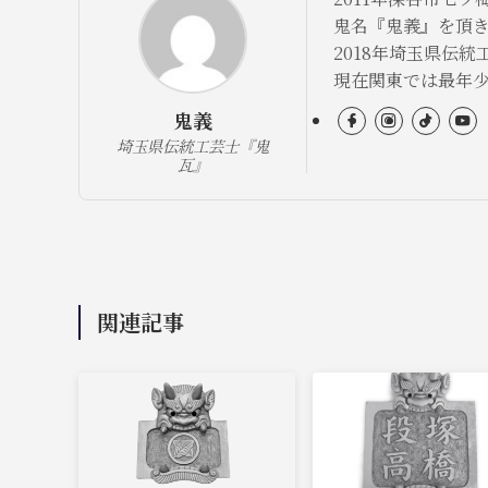
鬼名『鬼義』を頂
2018年埼玉県伝統
現在関東では最年
鬼義
埼玉県伝統工芸士『鬼
瓦』
関連記事