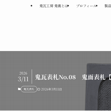
鬼瓦工房 鬼義とは
プロフィール
製
2026
鬼瓦表札No.08 鬼面表
3/11
鬼瓦表札
2026年3月11日