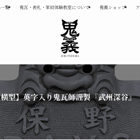
品一覧
鬼瓦・表札・家紋体験教室について
鬼義ショップ
ア
札【横型】英字入り鬼瓦師謹製『武州深谷』