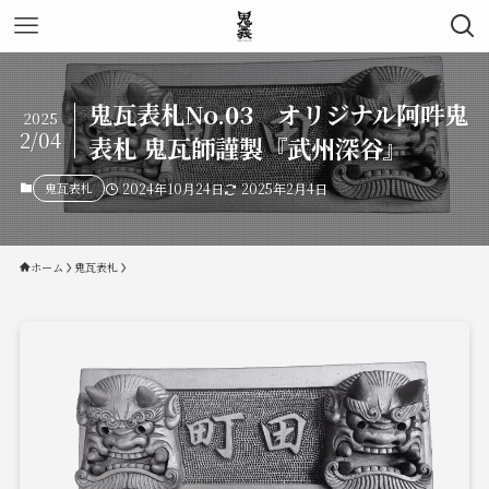
鬼瓦表札No.03 オリジナル阿吽鬼
2025
2/04
表札 鬼瓦師謹製『武州深谷』
鬼瓦表札
2024年10月24日
2025年2月4日
ホーム
鬼瓦表札